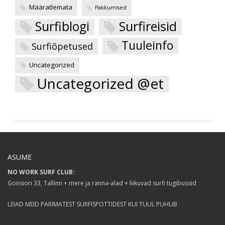
Määratlemata
Pakkumised
Surfireisid
Surfiblogi
Tuuleinfo
Surfiõpetused
Uncategorized
Uncategorized @et
ASUME
NO WORK SURF CLUB:
Gonsiori 33, Tallinn + mere ja ranna-alad + liikuvad surfi tugibussid
LEIAD MEID PARIMATEST SURFISPOTTIDEST KUI TUUL PUHUB