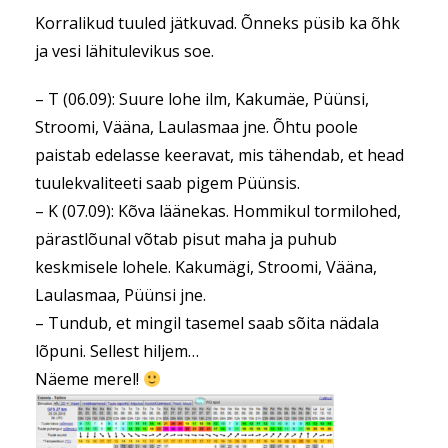
Korralikud tuuled jätkuvad. Õnneks püsib ka õhk
ja vesi lähitulevikus soe.
– T (06.09): Suure lohe ilm, Kakumäe, Püünsi,
Stroomi, Vääna, Laulasmaa jne. Õhtu poole
paistab edelasse keeravat, mis tähendab, et head
tuulekvaliteeti saab pigem Püünsis.
– K (07.09): Kõva läänekas. Hommikul tormilohed,
pärastlõunal võtab pisut maha ja puhub
keskmisele lohele. Kakumägi, Stroomi, Vääna,
Laulasmaa, Püünsi jne.
– Tundub, et mingil tasemel saab sõita nädala
lõpuni. Sellest hiljem…
Näeme merel!