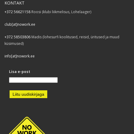
KONTAKT
+372 56621158
Roosi (klubi liikmelisus, Lohelaager)
club[at]nowork.ee
+372 58503806
Madis (lohesurfi koolitused, reisid, üritused ja muud
küsimused)
info[at]nowork.ee
Lisa e-post
Liitu uudiskirjaga