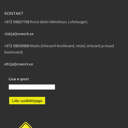
KONTAKT
+372 56621158
Roosi (klubi liikmelisus, Lohelaager)
club[at]nowork.ee
+372 58503806
Madis (lohesurfi koolitused, reisid, üritused ja muud
küsimused)
info[at]nowork.ee
Lisa e-post
Liitu uudiskirjaga