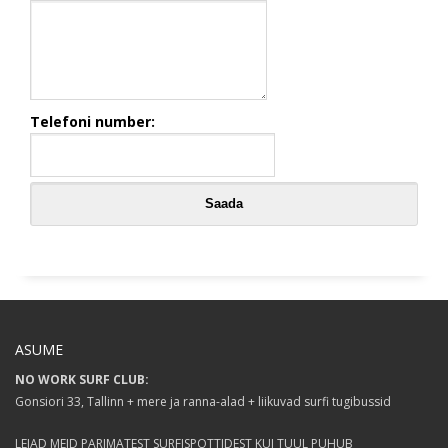
Telefoni number:
ASUME
NO WORK SURF CLUB:
Gonsiori 33, Tallinn + mere ja ranna-alad + liikuvad surfi tugibussid
LEIAD MEID PARIMATEST SURFISPOTTIDEST KUI TUUL PUHUB